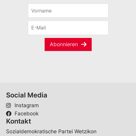
V
o
r
E
n
-
a
M
m
a
e
Abonnieren
i
*
l
*
Social Media
Instagram
Facebook
Kontakt
Sozialdemokratische Partei Wetzikon