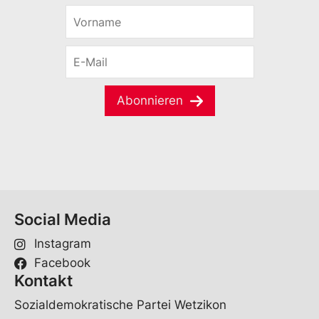
V
o
r
E
n
-
a
M
m
a
e
Abonnieren
i
*
l
*
Social Media
Instagram
Facebook
Kontakt
Sozialdemokratische Partei Wetzikon