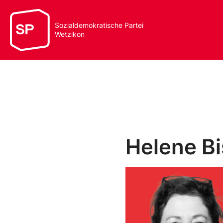
Sozialdemokratische Partei
Wetzikon
Helene B