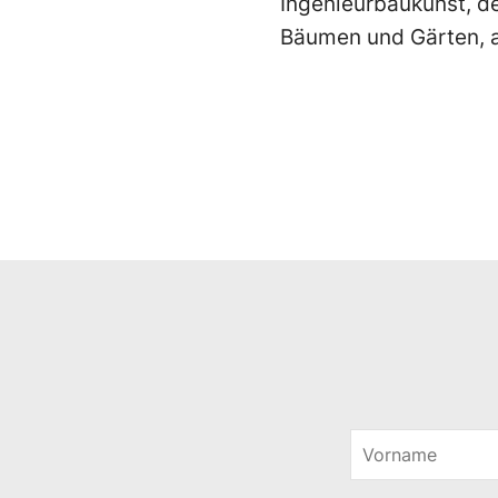
Ingenieurbaukunst, d
Bäumen und Gärten, a
V
o
r