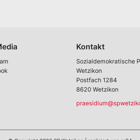
a
i
l
*
Media
Kontakt
ram
Sozialdemokratische P
ook
Wetzikon
Postfach 1284
8620 Wetzikon
praesidium@spwetzik