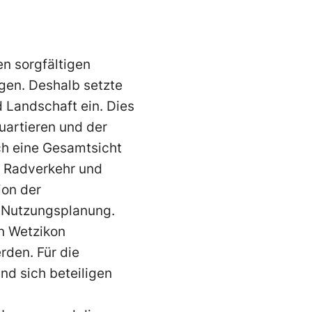
n sorgfältigen
gen. Deshalb setzte
d Landschaft ein. Dies
uartieren und der
ch eine Gesamtsicht
d Radverkehr und
ion der
r Nutzungsplanung.
in Wetzikon
rden. Für die
nd sich beteiligen