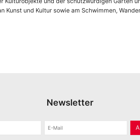
er Kulturobjekte und der schutzwürdigen Gärten u
n Kunst und Kultur sowie am Schwimmen, Wander
Newsletter
E
A
-
M