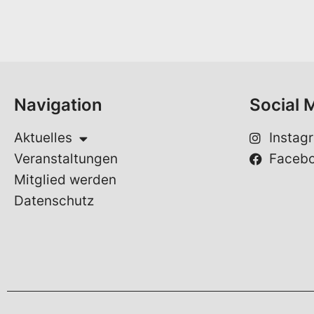
n
a
m
e
*
Navigation
Social 
Aktuelles
Instag
Veranstaltungen
Faceb
Mitglied werden
Datenschutz