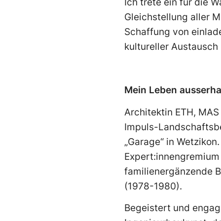
Ich trete ein für di
Gleichstellung aller 
Schaffung von einlad
kultureller Austausch 
Mein Leben ausserhal
Architektin ETH, MAS
Impuls-Landschaftsbe
„Garage“ in Wetzikon
Expert:innengremium 
familienergänzende Be
(1978-1980).
Begeistert und engagi