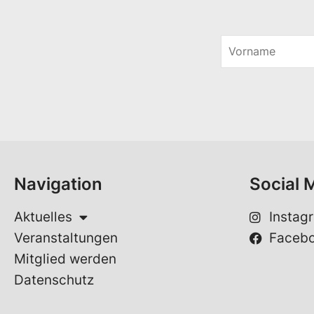
V
o
r
n
a
m
e
*
Navigation
Social 
Aktuelles
Instag
Veranstaltungen
Faceb
Mitglied werden
Datenschutz