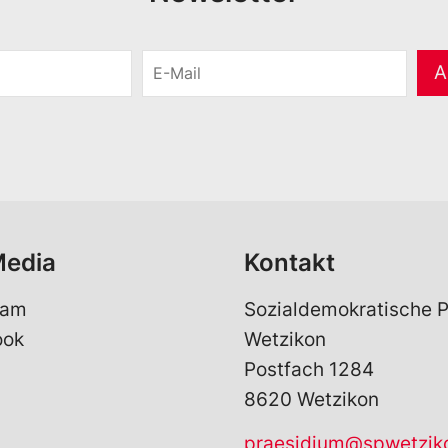
E
A
-
M
a
i
l
*
Media
Kontakt
ram
Sozialdemokratische P
ook
Wetzikon
Postfach 1284
8620 Wetzikon
praesidium@spwetzik