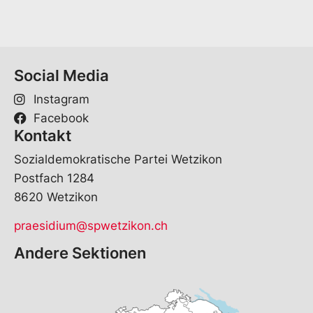
-
a
M
m
a
e
Abonnieren
i
*
l
*
Social Media
Instagram
Facebook
Kontakt
Anmelden und keine News mehr
verpassen:
Sozialdemokratische Partei Wetzikon
Postfach 1284
V
8620 Wetzikon
o
r
E
praesidium@spwetzikon.ch
n