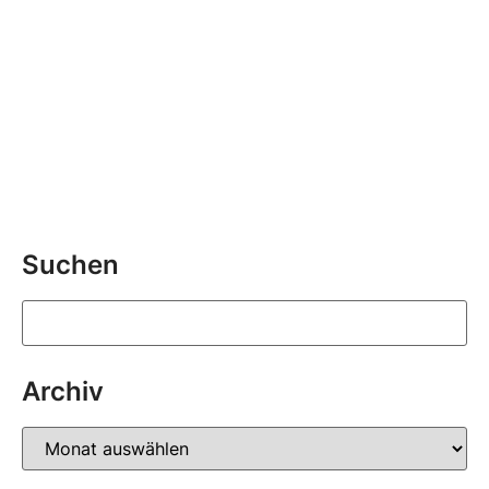
Leserbriefe
SP Wetzikon
Suchen